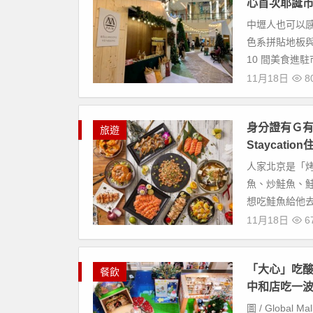
心首次耶誕
中壢人也可以
色系拼貼地板
10 間美食進
11月18日
8
身分證有Ｇ有
旅遊
Staycati
人家北京是「
魚、炒鮭魚、
想吃鮭魚給他去
11月18日
6
「大心」吃
餐飲
中和店吃一
圖 / Global