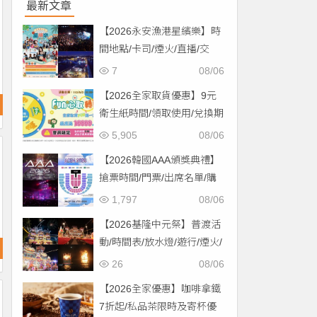
最新文章
【2026永安漁港星繽樂】時
間地點/卡司/煙火/直播/交
通，免費入場！
7
08/06
【2026全家取貨優惠】9元
衛生紙時間/領取使用/兌換期
限一次看！
5,905
08/06
【2026韓國AAA頒獎典禮】
搶票時間/門票/出席名單/購
票一次看！
1,797
08/06
【2026基隆中元祭】普渡活
動/時間表/放水燈/遊行/煙火/
交通一次看！
26
08/06
【2026全家優惠】咖啡拿鐵
7折起/私品茶限時及寄杯優