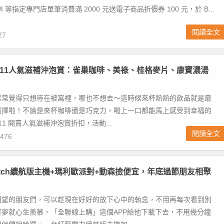
JI 等指定專門店單筆消費滿 2000 元送電子商品折價券 100 元，於 B...
閱讀全文
27
-11人氣滋補沖泡賞：雀巢咖啡、美祿、桂格麥片、康寶濃湯
！
常常覺得只想待在被窩裡，哪也不想去～這時候來杯熱熱的飲品就是最
選擇啦！不論是來杯咖啡還是巧克力，喝上一口都能馬上感受到幸福的
-11 開賣人氣滋補沖泡賞折扣，活動...
閱讀全文
476
itch續航版主機+瑪利歐派對+動森撿便宜，年底過節朋友相聚
觀望的朋友們，可以趁現在好好的放下心中的執念，不用再每次看到別
可夢就心生羨慕，「全聯線上購」這個APP給他下載下去，不用幾分鐘