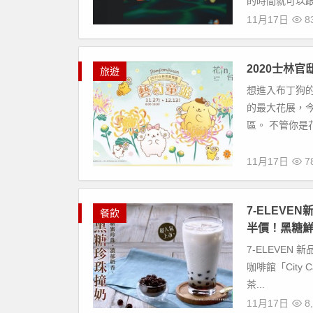
的時間就可以跟
11月17日
8
2020士林
旅遊
想進入布丁狗
的最大花展，今
區。 不管你是
11月17日
7
7-ELEVEN
餐飲
半價！黑糖
7-ELEVEN 
咖啡館「City
茶...
11月17日
8,