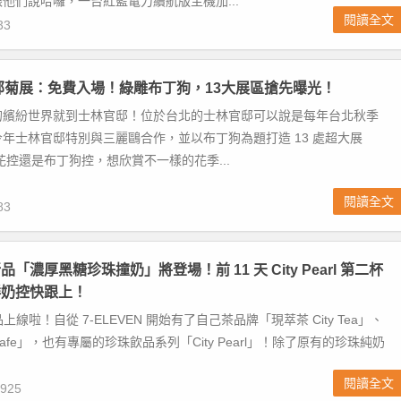
他們說哈囉，一台紅藍電力續航版主機加...
閱讀全文
33
官邸菊展：免費入場！綠雕布丁狗，13大展區搶先曝光！
的繽紛世界就到士林官邸！位於台北的士林官邸可以說是每年台北秋季
年士林官邸特別與三麗鷗合作，並以布丁狗為題打造 13 處超大展
花控還是布丁狗控，想欣賞不一樣的花季...
閱讀全文
83
新品「濃厚黑糖珍珠撞奶」將登場！前 11 天 City Pearl 第二杯
鮮奶控快跟上！
新品上線啦！自從 7-ELEVEN 開始有了自己茶品牌「現萃茶 City Tea」、
 Cafe」，也有專屬的珍珠飲品系列「City Pearl」！除了原有的珍珠純奶
閱讀全文
925