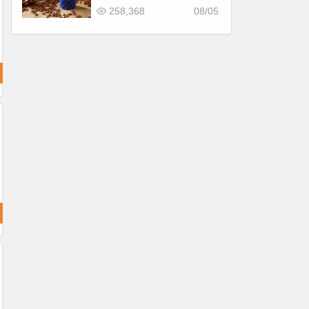
惠！價格/菜單一起看
258,368
08/05