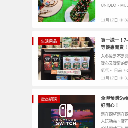
UNIQLO、MU
11月17日
8
買一送一！7
生活用品
等優惠開賣
入冬後是不是
暖心又暖胃的
氣氛。 目前 7
11月17日
3,
全聯預購Sw
電商網購
好開心！
還在觀望還在
人玩動森、寶