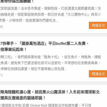
市集帶你偽出國體驗！
感受耶誕氛圍！淡木色市集屋、燈飾懸掛，打造濃濃北國節慶氛圍！灰
與曲線走道，搭配聖誕樹與街燈，假日好去處「大江購物中心」與至少
駐市集、小物快閃，就是要讓你們邊吃法...
閱讀全文
05
7快舉手，「國泰萬怡酒店」平日buffet第二人免費、
on住宿專案玩起來！
烤鴨三吃」，我們國泰萬怡是「鮭魚十吃」，從生魚片、烤鮭魚、燻鮭
鮭魚湯，還有魚下巴要怎麼吃就可以怎麼吃。平常想吃吃到飽貴桑桑，
爭鮮吃到錢包康康。現在不要再擔心荷包撐...
閱讀全文
71
酸辣海陸麵和溏心蛋，就送黑火山霜淇淋！入冬前來環球新北
波還與反應過激的貓過耶誕！
 Mall 環球新北中和 近期 Global Mall 環球新北中和週年慶，不只有