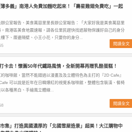
「薄多義」南港人免費加麵吃起來！「壽星雞翅免費吃」一起
長辦公室報告、美食萬惡里里長辦公室報告：「大家好我是美食萬惡里
藥，南港區美食地震速報，請各位里民趕快找遮蔽物保護好自己的身分
樓下、厝邊隔壁、小王小花，只要你的身分...
閱讀全文
65
afe打卡去！懷舊50年代鐵路風情，全新開幕再贈乳酪蛋糕！
的咖啡館，當然不能錯過以漫畫及及立體特色為主打的『2D Cafe』
 Cafe 可以說是近年在日韓爆紅的視覺系咖啡館，整體包含裝潢、餐椅
以各種黑白、手繪風立體線...
閱讀全文
68
聖誕市集」打造異國濃厚的「北國雪屋造景」超美！大江購物中