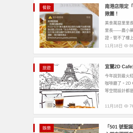
南港店限定
餐飲
揪團！
美食萬惡里里
里長——農小
證，管不了樓上
11月18日
8
宜蘭2D C
旅遊
今年說到最火紅
咖啡廳了。2D
等空間設計都是
11月18日
7
「501 號
娛樂