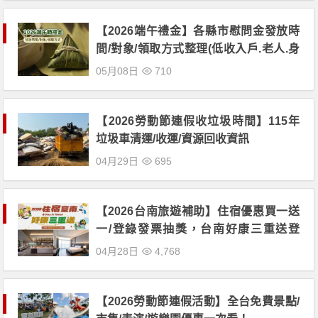
【2026端午禮金】各縣市慰問金發放時
間/對象/領取方式整理(低收入戶.老人.身
心障礙者適用)
05月08日
710
【2026勞動節連假收垃圾時間】115年
垃圾車清運/收運/資源回收資訊
04月29日
695
【2026台南旅遊補助】住宿優惠買一送
一/登錄發票抽獎，台南好康三重送登
場！
04月28日
4,768
【2026勞動節連假活動】全台免費景點/