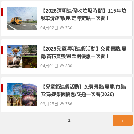
【2026清明連假收垃圾時間】115年垃
圾車清運/收運/定時定點一次看！
04月02日
766
【2026兒童清明連假活動】免費景點/展
覽/賞花賞螢/遊樂園優惠一次看！
04月01日
330
【兒童節連假活動】免費景點/展覽/市集/
表演/遊樂園優惠/交通一次看(2026)
03月25日
786
文
第
1
章
頁
導