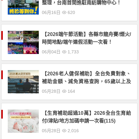
整理，台南首間進駐南紡購物中心！
06月16日
620
【2026端午節活動】各縣市龍舟賽/煙火/
時間地點/端午連假活動一次看！
06月04日
1,733
【2026老人健保補助】全台免費對象、
補助金額、減免資格查詢，65歲以上及
中低收入戶長者適用！(115年)
05月28日
164
【生育補助超過10萬】2026全台生育給
付/津貼/地方加碼申請一次看(115)
05月28日
2,016