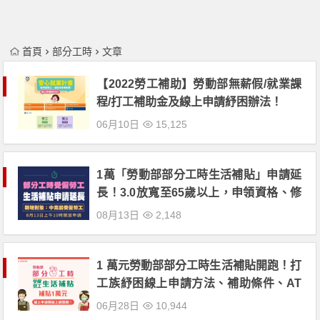
首頁
部分工時
文章
【2022勞工補助】勞動部無薪假/就業課
程/打工補助金及線上申請紓困辦法！
06月10日
15,125
1萬「勞動部部分工時生活補貼」申請延
長！3.0放寬至65歲以上，申領資格、修
正內容、排除對象一起看
08月13日
2,148
1 萬元勞動部部分工時生活補貼開跑！打
工族紓困線上申請方法、補助條件、AT
M領取教學！
06月28日
10,944