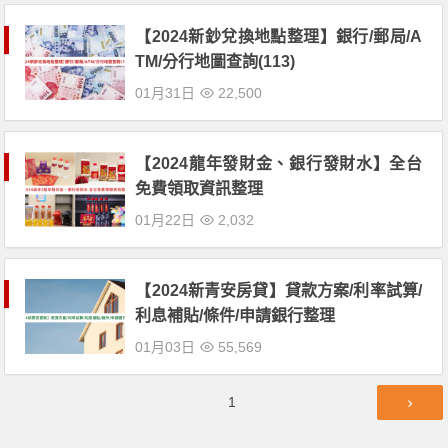
【2024新鈔兌換地點整理】銀行/郵局/A
TM/分行地圖查詢(113)
01月31日
22,500
【2024龍年發財金、銀行發財水】全台
免費領取資訊整理
01月22日
2,032
【2024新青安房貸】貸款方案/利率試算/
利息補貼/條件/申請銀行整理
01月03日
55,569
文
第
1
章
頁
導