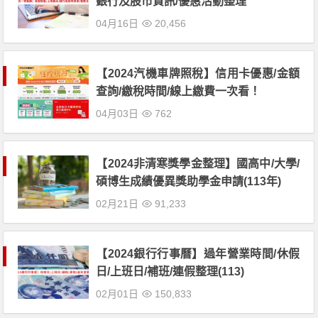
銀行及股市資訊/優惠活動整理
04月16日
20,456
【2024汽機車牌照稅】信用卡優惠/金額
查詢/繳稅時間/線上繳費一次看！
04月03日
762
【2024非清寒獎學金整理】國高中/大學/
碩博生成績優異獎助學金申請(113年)
02月21日
91,233
【2024銀行行事曆】過年營業時間/休假
日/上班日/補班/連假整理(113)
02月01日
150,833