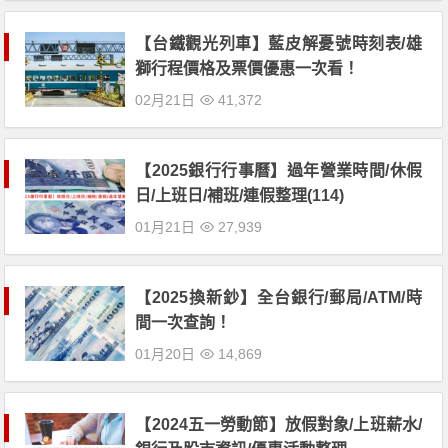
【台鐵觀光列車】藍皮解憂號時刻表/雄
獅行程價格及票價優惠一次看！
02月21日
41,372
【2025銀行行事曆】過年營業時間/休假
日/上班日/補班/連假整理(114)
01月21日
27,939
【2025換新鈔】全台銀行/郵局/ATM/時
間一次查詢！
01月20日
14,869
【2024五一勞動節】放假對象/上班薪水/