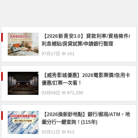
【2026新青安3.0】貸款利率/資格條件/
利息補貼/房貸試算/申請銀行整理
07月17日
161
【威秀影城優惠】2026電影票價/信用卡
優惠/訂票一次看！
03月09日
872,290
【2026換新鈔地點】銀行/郵局/ATM，地
圖分行一鍵查詢！(115年)
02月11日
912