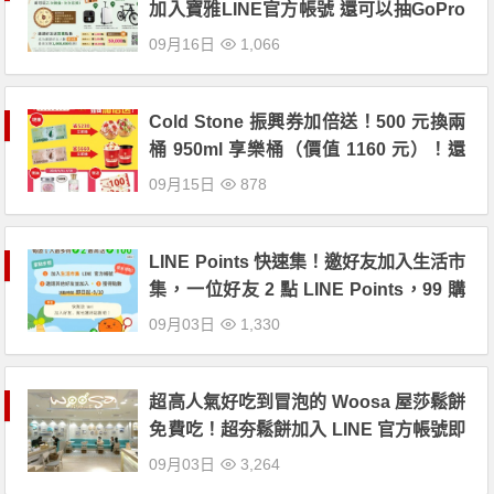
加入寶雅LINE官方帳號 還可以抽GoPro
Max、RIMOWA 26吋行李箱，以及智能
09月16日
1,066
自行車！
Cold Stone 振興券加倍送！500 元換兩
桶 950ml 享樂桶（價值 1160 元）！還
有一個月份 Cold Stone、聯名冰淇淋蛋
09月15日
878
糕！還不與好友相約吃...
LINE Points 快速集！邀好友加入生活市
集，一位好友 2 點 LINE Points，99 購
物節還享全站 82 折與會員專屬 77 折優
09月03日
1,330
惠！
超高人氣好吃到冒泡的 Woosa 屋莎鬆餅
免費吃！超夯鬆餅加入 LINE 官方帳號即
可享有！
09月03日
3,264