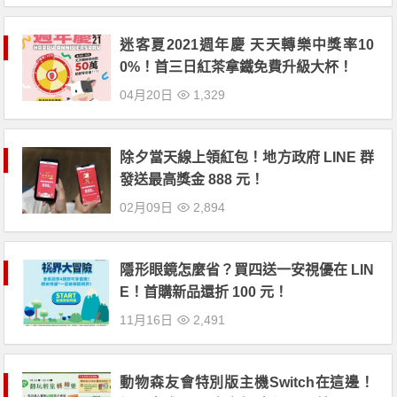
迷客夏2021週年慶 天天轉樂中獎率10
0%！首三日紅茶拿鐵免費升級大杯！
04月20日
1,329
除夕當天線上領紅包！地方政府 LINE 群
發送最高獎金 888 元！
02月09日
2,894
隱形眼鏡怎麼省？買四送一安視優在 LIN
E！首購新品還折 100 元！
11月16日
2,491
動物森友會特別版主機Switch在這邊！