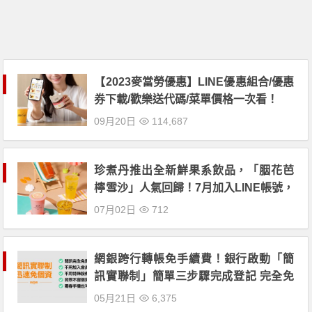
【2023麥當勞優惠】LINE優惠組合/優惠
券下載/歡樂送代碼/菜單價格一次看！
09月20日
114,687
珍煮丹推出全新鮮果系飲品，「胭花芭
檸雪沙」人氣回歸！7月加入LINE帳號，
全品項買二送一、戀夏果漾系列杯杯折
07月02日
712
五元！
網銀跨行轉帳免手續費！銀行啟動「簡
訊實聯制」簡單三步驟完成登記 完全免
費！
05月21日
6,375