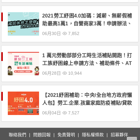
2021勞工紓困4.0加碼：減薪、無薪假補
助最高1萬1，自營商家3萬！申請辦法、
補助金額一起看！
06月30日
7,852
1 萬元勞動部部分工時生活補貼開跑！打
工族紓困線上申請方法、補助條件、AT
M領取教學！
06月28日
10,944
【2021紓困補助：中央/全台地方政府懶
人包】勞工.企業.孩童家庭防疫補貼/貸款
利息優惠/稅額減免通通有！申請方式、
06月04日
7,527
請領金額一次看！
聯絡我們
問題回報
免責聲明
隱私權條款
招募夥伴